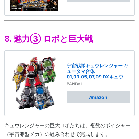
8. 魅力③ ロボと巨大戦
宇宙戦隊キュウレンジャー キ
ュータマ合体
01,03,05,07,09 DXキュウレ
ンオー
BANDAI
Amazon
キュウレンジャーの巨大ロボたちは、複数のボイジャー
（宇宙船型メカ）の組み合わせで完成します。