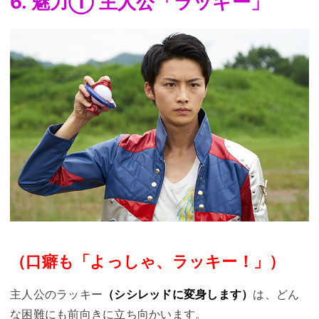
6. 魅力① 主人公「ラッキー」
（口癖も「よっしゃ、ラッキー！」）
主人公の
ラッキー
（シシレッドに変身します）
は、どん
な困難にも前向きに立ち向かいます。