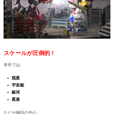
スケールが圧倒的！
本作では、
惑星
宇宙船
銀河
星座
などが物語の中心。