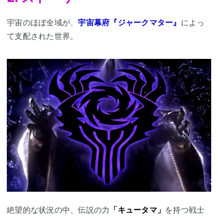
宇宙のほぼ全域が、
宇宙幕府『
ジャークマター』
によっ
て支配された世界。
絶望的な状況の中、伝説の力
「キュータマ」
を持つ戦士