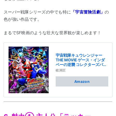
スーパー戦隊シリーズの中でも特に
「宇宙冒険活劇」
の
色が強い作品です。
まるでSF映画のような壮大な世界観が楽しめます！
宇宙戦隊キュウレンジャー
THE MOVIE ゲース・インダ
ベーの逆襲 コレクターズパッ
ク [Blu-ray]
岐洲匠
Amazon